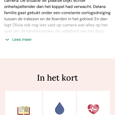
camera. De situatie ter plaatse blijkt echter
onheilspellender dan het koppel had verwacht. Delans
familie gaat gebukt onder een constante oorlogsdreiging
tussen de Irakezen en de Koerden in het gebied. En dan
legt Olivia ook nog iets vast op camera wat alles op het
spel zet: de familiebanden, de veiligheid van het dorp...
en haar grote liefde.
Lees meer
In het kort