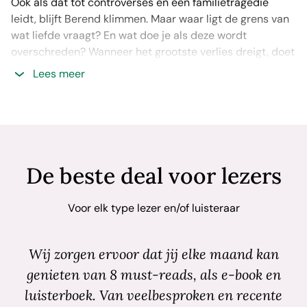
Ook als dat tot controverses en een familietragedie
leidt, blijft Berend klimmen. Maar waar ligt de grens van
wat liefde vraagt? En wat doe je als deze wordt
overschreden? Wanneer het grootste verlies dreigt, doet
Edie haar verhaal.
Lees meer
De beste deal voor lezers
Voor elk type lezer en/of luisteraar
Wij zorgen ervoor dat jij elke maand kan
genieten van 8 must-reads, als e-book en
luisterboek. Van veelbesproken en recente