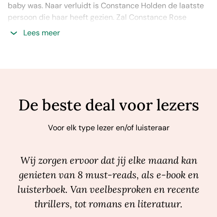
baby was. Naar verluidt is Constance Holden de laatste
persoon die haar heeft gezien. Zal Constance Rose
kunnen geven wat zij zoekt?
Lees meer
Het nieuwste boek van de auteur van ‘Het huis aan de
gouden bocht’ en ‘De muze’ zit vol sfeer en draait om de
sterke liefde tussen twee vrouwen. Mocht je nog niet
bekend zijn met de boeken van Burton, zal je na het lezen
of luisteren van dit boek gegarandeerd haar andere
De beste deal voor lezers
titels op je to read-lijstje plaatsen.
Voor elk type lezer en/of luisteraar
Wij zorgen ervoor dat jij elke maand kan
genieten van 8 must-reads, als e-book en
luisterboek. Van veelbesproken en recente
thrillers, tot romans en literatuur.