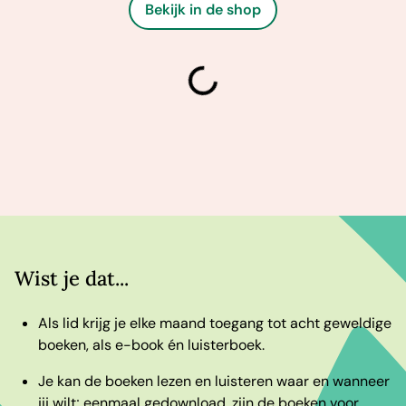
Bekijk in de shop
laden
Wist je dat...
Als lid krijg je elke maand toegang tot acht geweldige
boeken, als e-book én luisterboek.
Je kan de boeken lezen en luisteren waar en wanneer
jij wilt; eenmaal gedownload, zijn de boeken voor