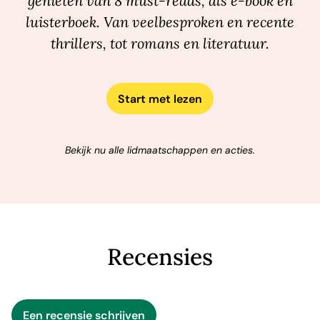
genieten van 8 must-reads, als e-book en
ode aan het boek, trouwe lezers en de onmisbare rol van
luisterboek. Van veelbesproken en recente
de boekverkoper... Een must-read voor elke
thrillers, tot romans en literatuur.
boekenwurm!
Start met lezen
Bekijk nu alle lidmaatschappen en acties.
Recensies
Een recensie schrijven