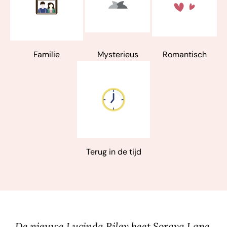
shop. Het deel 'de Griekse dochter' is het derde deel,
maar ook prima los van de andere delen te lezen.
Familie
Mysterieus
Romantisch
Terug in de tijd
De nieuwe Lucinda Riley heet Soraya Lane.