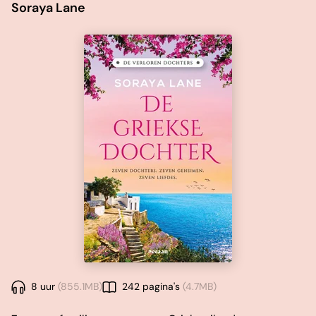
Soraya Lane
8 uur
(855.1MB)
242 pagina's
(4.7MB)