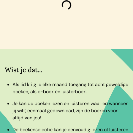
laden
Wist je dat...
Als lid krijg je elke maand toegang tot acht geweldige
boeken, als e-book én luisterboek.
Je kan de boeken lezen en luisteren waar en wanneer
jij wilt; eenmaal gedownload, zijn de boeken voor
altijd van jou!
De boekenselectie kan je eenvoudig lezen of luisteren