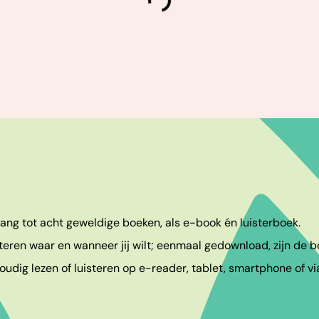
laden
egang tot acht geweldige boeken, als e-book én luisterboek.
teren waar en wanneer jij wilt; eenmaal gedownload, zijn de bo
udig lezen of luisteren op e-reader, tablet, smartphone of vi