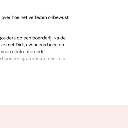
l over hoe het verleden onbewust
gouders op een boerderij. Na de
 ze met Dirk, eveneens boer, en
 komen confronterende
e herinneringen verlammen Leie
 haar niet meer kunnen bereiken,
a-oorlogse leven op het
iepgang en kleur dat ze de lezer
ver de kracht van de relatie