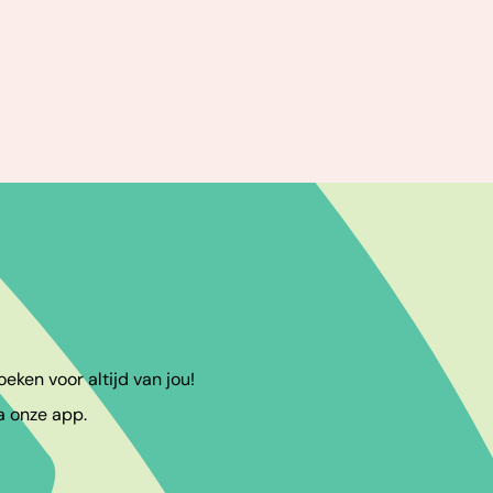
eken voor altijd van jou!
a onze app.