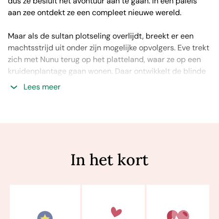
dus ze besluit het avontuur aan te gaan. In een paleis
aan zee ontdekt ze een compleet nieuwe wereld.
Maar als de sultan plotseling overlijdt, breekt er een
machtsstrijd uit onder zijn mogelijke opvolgers. Eve trekt
zich met Nunu terug op het platteland, waar ze op een
kruidenplantage gaan wonen. Daar ontwikkelt de blinde
Nunu haar talent voor het maken van parfum. Maar hun
Lees meer
rust wordt ruw verstoord wanneer beide vrouwen
verliefd worden op dezelfde man…
‘De roep van een ver eiland’ is een standalone roman van
Sarah Lark, de internationale bestsellerauteur die met
In het kort
haar historische saga’s over Nieuw-Zeeland, Europa en
de Caraïben al miljoenen lezers voor zich wist te winnen.