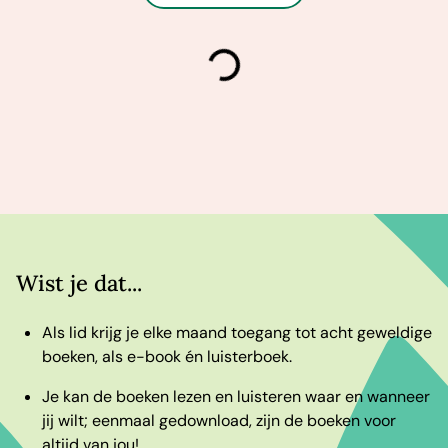
laden
Wist je dat...
Als lid krijg je elke maand toegang tot acht geweldige
boeken, als e-book én luisterboek.
Je kan de boeken lezen en luisteren waar en wanneer
jij wilt; eenmaal gedownload, zijn de boeken voor
altijd van jou!