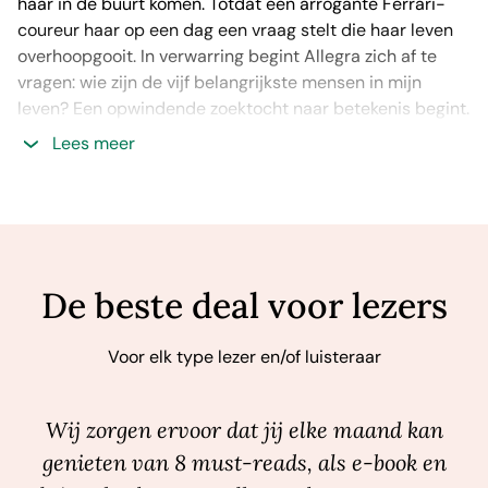
haar in de buurt komen. Totdat een arrogante Ferrari-
coureur haar op een dag een vraag stelt die haar leven
overhoopgooit. In verwarring begint Allegra zich af te
vragen: wie zijn de vijf belangrijkste mensen in mijn
leven? Een opwindende zoektocht naar betekenis begint.
Lees meer
Een buitenstaander op zoek naar mensen die ze kan
vertrouwen. Eén fascinerende vraag die iedereen aan
het denken zet. Modern en sprankelend, en met de
onvergelijkbare empathie en verbeeldingskracht die
lezers zo waarderen aan Cecelia Ahern.
De beste deal voor lezers
Voor elk type lezer en/of luisteraar
Wij zorgen ervoor dat jij elke maand kan
genieten van 8 must-reads, als e-book en