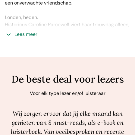
een onverwachte vriendschap.
Londen, heden.
Historicus Caroline Parcewell viert haar trouwdag alleen,
treurend om haar overspelige man. Als ze een oud
Lees meer
apothekersflesje in de Theems vindt, wordt haar
nieuwsgierigheid gewekt. Ze vermoedt dat het flesje een
link heeft met de onopgeloste apothekersmoorden die
tweehonderd jaar geleden plaatsvonden. Maar als
Caroline op onderzoek uitgaat, heeft dat gevolgen voor
het heden en het verleden…
De beste deal voor lezers
Het schitterende verhaal, de sterk neergepende
Voor elk type lezer en/of luisteraar
personages en de vlotte schrijfstijl maken van ‘De
verborgen apotheek’ een boek dat je het liefst in één
keer leest.
Wij zorgen ervoor dat jij elke maand kan
genieten van 8 must-reads, als e-book en
luisterboek. Van veelbesproken en recente