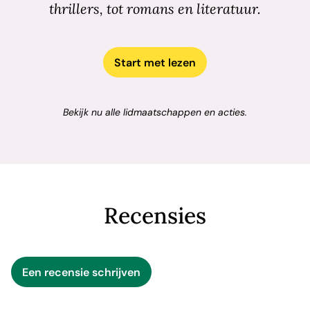
thrillers, tot romans en literatuur.
herlas het, vroeg haar uitgever om advies en besloten
het boek uit te geven. En gelukkig maar, want deze
roman is ontroerend, bijzonder en zeker het lezen waard!
Start met lezen
Bekijk nu alle lidmaatschappen en acties.
Recensies
Een recensie schrijven