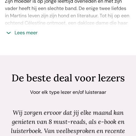
Zijn moeder is op jonge leeftijd overleden en met zijn
vader heeft hij een slechte band. De enige twee liefdes
in Martins leven zijn zijn hond en literatuur. Tot hij op een
ochtend Célestine ontmoet, een dakloze dame die haar
toevlucht heeft gezocht in een portiek in zijn straat. Wat
Lees meer
begint als een ontmoeting vol vooroordelen, groeit uit tot
een hechte vriendschap tussen twee mensen die
ogenschijnlijk niets met elkaar gemeen hebben, maar
een gedeelde passie ontdekken.
De zware winter blijkt echter te veel voor Célestine en
De beste deal voor lezers
vanuit het ziekenhuis wil ze Martin nog één keer
bedanken, op een wel heel bijzondere manier…
Voor elk type lezer en/of luisteraar
Dit boek heeft een bijzonder verhaal: toen de Rosnay na
een verhuizing dozen aan het uitzoeken was, vond ze een
Wij zorgen ervoor dat jij elke maand kan
doos met daarin notitieboekjes en schriften vol verhalen.
genieten van 8 must-reads, als e-book en
Deze had de Rosnay vanaf haar achtste geschreven en
luisterboek. Van veelbesproken en recente
nooit gepubliceerd. Hierin zat ook ‘Dit leven is van jou’. Ze