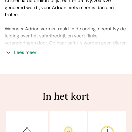
Al snel na de bruiloft blijkt echter dat Ivy, zoals ze
genoemd wordt, voor Adrian niets meer is dan een
trofee...
Wanneer Adrian vermist raakt in de oorlog, neemt Ivy de
leiding over het safaribedrijf, en voert flinke
veranderingen door. Op haar safari’s worden geen dieren
doodgeschoten, alleen gefotografeerd. Ze stuit daarbij
Lees meer
op verzet van de andere witte jagers, maar Ivy zet
vastberaden door, gesteund door Sanele Zoeloe, Adrians
rechterhand. Maar als hun vriendschap zich voorzichtig
ontwikkelt tot méér, kan die relatie op nog meer
afkeuring rekenen dan haar werk.
In het kort