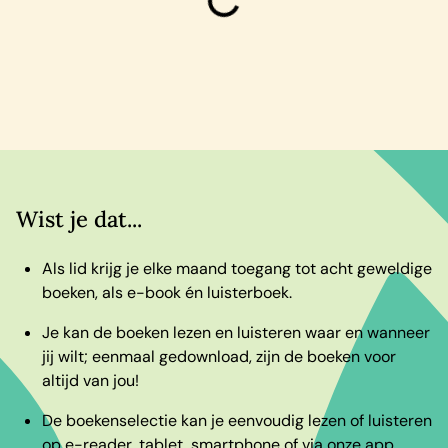
laden
Wist je dat...
Als lid krijg je elke maand toegang tot acht geweldige
boeken, als e-book én luisterboek.
Je kan de boeken lezen en luisteren waar en wanneer
jij wilt; eenmaal gedownload, zijn de boeken voor
altijd van jou!
De boekenselectie kan je eenvoudig lezen of luisteren
op e-reader, tablet, smartphone of via onze app.