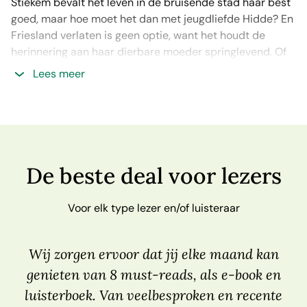
Stiekem bevalt het leven in de bruisende stad haar best
goed, maar hoe moet het dan met jeugdliefde Hidde? En
Friesland verlaten is geen optie, want het houdt de
herinnering aan haar dierbare moeder springlevend. Of
heeft haar tweestrijd meer te maken met Thijs, een van
Lees meer
de teamleden die even aantrekkelijk als ongrijpbaar is?
‘Door een roze bril’ is de heerlijke nieuwe feelgoodroman
van Vannessa Thuyns. Het boek bevat alle ingrediënten
voor een geslaagde lees- en/of luisterervaring. Een
echte feelgood met een lach en een traan, zoals we van
De beste deal voor lezers
Thuyns gewend zijn. Houd je van Jill Mansell en Jojo
Moyes, dan ga je dit boek gegarandeerd geweldig
Voor elk type lezer en/of luisteraar
vinden!
Wij zorgen ervoor dat jij elke maand kan
genieten van 8 must-reads, als e-book en
luisterboek. Van veelbesproken en recente