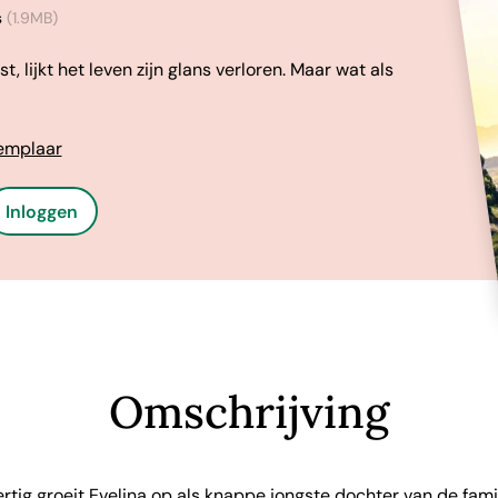
s
(1.9MB)
st, lijkt het leven zijn glans verloren. Maar wat als
xemplaar
Inloggen
Omschrijving
rtig groeit Evelina op als knappe jongste dochter van de famili