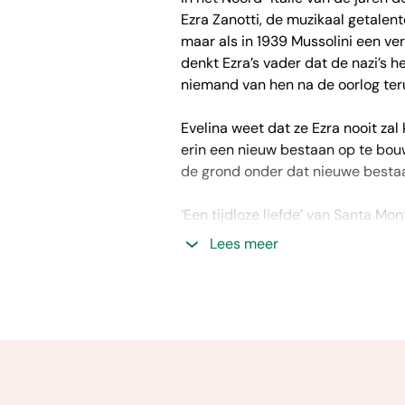
Ezra Zanotti, de muzikaal getale
maar als in 1939 Mussolini een ve
denkt Ezra’s vader dat de nazi’s 
niemand van hen na de oorlog ter
Evelina weet dat ze Ezra nooit za
erin een nieuw bestaan op te bou
de grond onder dat nieuwe besta
‘Een tijdloze liefde’ van Santa Mo
eeuwigdurende. Liefde, haat, verd
Lees meer
opbouw en een mooie einde geniet 
je gelezen hebben en is echt een 