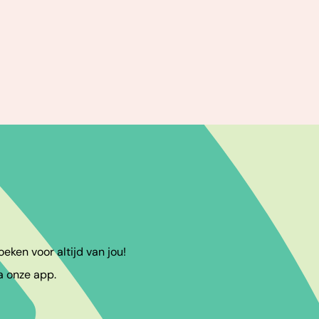
eken voor altijd van jou!
a onze app.