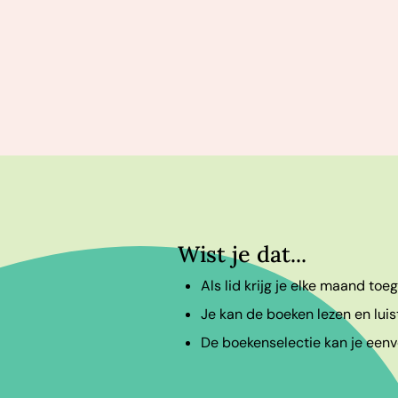
Wist je dat...
Als lid krijg je elke maand to
Je kan de boeken lezen en luis
De boekenselectie kan je eenvo