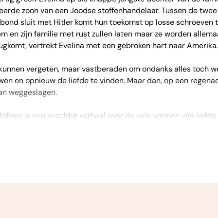
nteerde zoon van een Joodse stoffenhandelaar. Tussen de twee
rbond sluit met Hitler komt hun toekomst op losse schroeven te
hem en zijn familie met rust zullen laten maar ze worden alle
ugkomt, vertrekt Evelina met een gebroken hart naar Amerika.
l kunnen vergeten, maar vastberaden om ondanks alles toch we
wen en opnieuw de liefde te vinden. Maar dan, op een regenac
an weggeslagen.
ntefiore is een prachtig verhaal over de vele vormen van liefde
riet en jaloezie; het boek bevat alle ingrediënten voor een p
je vanaf de eerste bladzijde van een prachtig verhaal dat nie
aanrader!