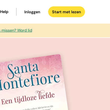
Help
Inloggen
Start met lezen
s missen? Word lid