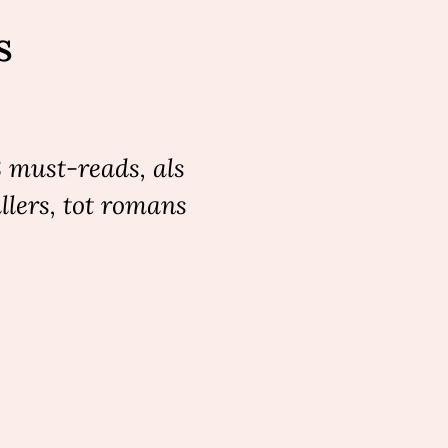
s
8 must-reads, als
llers, tot romans