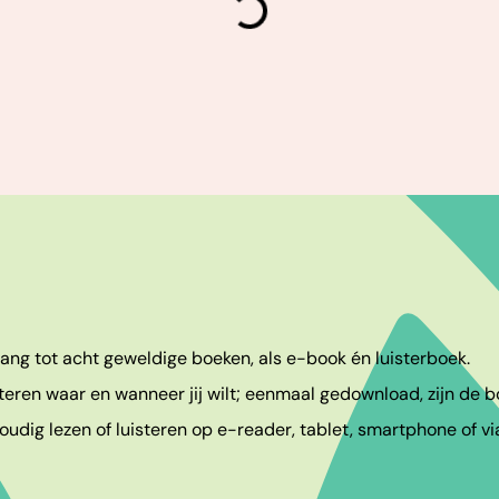
laden
egang tot acht geweldige boeken, als e-book én luisterboek.
teren waar en wanneer jij wilt; eenmaal gedownload, zijn de bo
udig lezen of luisteren op e-reader, tablet, smartphone of vi