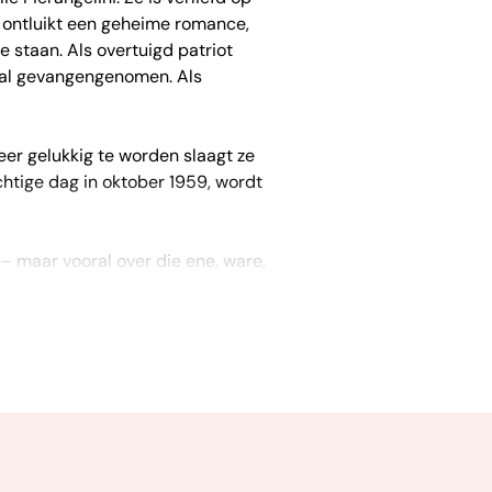
 ontluikt een geheime romance,
 staan. Als overtuigd patriot
maal gevangengenomen. Als
er gelukkig te worden slaagt ze
htige dag in oktober 1959, wordt
 – maar vooral over die ene, ware,
erfecte roman. Met een goede
t weg te leggen is. Dit boek moet