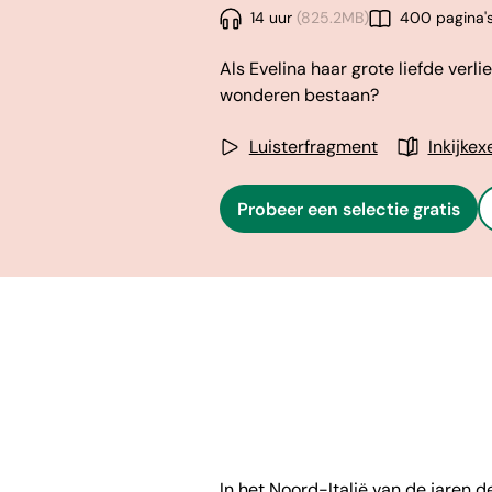
14 uur
(825.2MB)
400 pagina'
Als Evelina haar grote liefde verlie
wonderen bestaan?
Luisterfragment
Inkijke
Probeer een selectie gratis
In het Noord-Italië van de jaren de