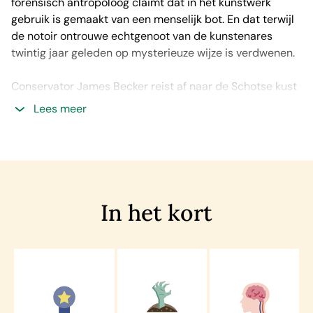
forensisch antropoloog claimt dat in het kunstwerk
gebruik is gemaakt van een menselijk bot. En dat terwijl
de notoir ontrouwe echtgenoot van de kunstenares
twintig jaar geleden op mysterieuze wijze is verdwenen.
Conservator James Becker reist af naar de Schotse kust
om de waarheid boven water te krijgen. Vanessa’s
Lees meer
nalatenschap wordt beheerd op Eris, een geïsoleerd
eiland dat alleen met eb bereikbaar is. Ga je erheen, dan
kom je er de komende zes uur niet meer weg. Ligt de
waarheid op het eiland begraven?
In het kort