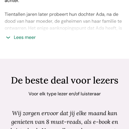
achter.
Tientallen jaren later probeert hun dochter Ada, na de
dood van haar moeder, de geheimen van haar familie te
ontwarren. Het enige aanknopingspunt dat Ada heeft, is
een vijgenboom die in de achtertuin groeit.
Lees meer
‘Het eiland van de verdwenen bomen’ van Elif Shafak is
een hartverscheurende roman over de onmogelijke
liefde tussen het Turkse moslimmeisje Defne en Kostas,
een Griekse jongen op het verscheurde eiland Cyprus.
Shafak is in Turkije het best verkopende vrouwelijk
De beste deal voor lezers
auteur. Haar beeldende schrijfstijl en kritische, maar
tegelijkertijd niet oordelende blik zorgen voor een
Voor elk type lezer en/of luisteraar
onvergetelijke leeservaring. Dit briljante en betoverende
boek is een echte aanrader en zal je gegarandeerd
raken!
Wij zorgen ervoor dat jij elke maand kan
genieten van 8 must-reads, als e-book en