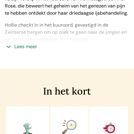
Rose, die beweert het geheim van het genezen van pijn
te hebben ontdekt door haar driedaagse ijsbehandeling.
Hollie checkt in in het kuuroord, gevestigd in de
Zwitserse bergen om op zoek te gaan naar de jongen en
om Ariel te ontmaskeren als charlatan.
Lees meer
Terwijl het kuuroord steeds verder geïsoleerd raakt door
het slechte weer, bevindt Hollie zich in een steeds
gevaarlijker wordende situatie…
In het kort