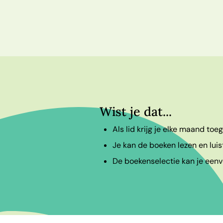
Wist je dat...
Als lid krijg je elke maand to
Je kan de boeken lezen en luis
De boekenselectie kan je eenvo