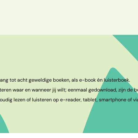
egang tot acht geweldige boeken, als e-book én luisterboek.
teren waar en wanneer jij wilt; eenmaal gedownload, zijn de bo
udig lezen of luisteren op e-reader, tablet, smartphone of vi