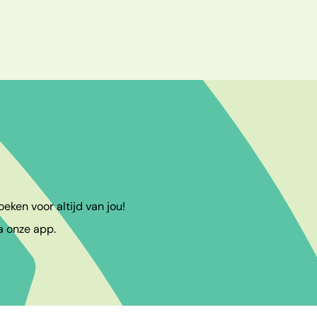
eken voor altijd van jou!
a onze app.