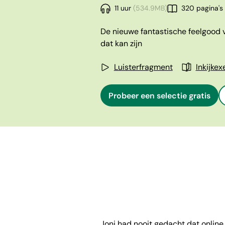
11 uur
(534.9MB)
320 pagina's
De nieuwe fantastische feelgood va
dat kan zijn
Luisterfragment
Inkijke
Probeer een selectie gratis
Joni had nooit gedacht dat online