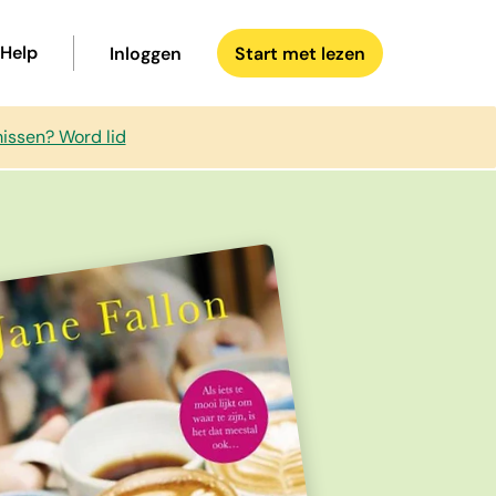
Help
Inloggen
Start met lezen
issen? Word lid