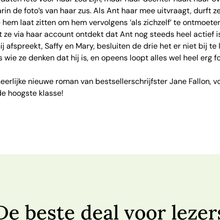
rin de foto’s van haar zus. Als Ant haar mee uitvraagt, durft 
 hem laat zitten om hem vervolgens ‘als zichzelf’ te ontmoeten.
ot ze via haar account ontdekt dat Ant nog steeds heel actief i
afspreekt, Saffy en Mary, besluiten de drie het er niet bij te
s wie ze denken dat hij is, en opeens loopt alles wel heel erg f
 heerlijke nieuwe roman van bestsellerschrijfster Jane Fallon, 
de hoogste klasse!
De beste deal voor lezer