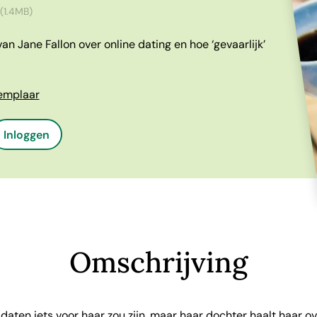
(1.4MB)
n Jane Fallon over online dating en hoe ‘gevaarlijk’
xemplaar
Inloggen
Omschrijving
 daten iets voor haar zou zijn, maar haar dochter haalt haar o