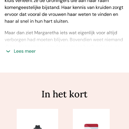
kluis verleent ze de Groningers die aan haar raam
komengeestelijke bijstand. Haar kennis van kruiden zorgt
ervoor dat vooral de vrouwen haar weten te vinden en
haar al snel in hun hart sluiten.
Maar dan ziet Margaretha iets wat eigenlijk voor altijd
verborgen had moeten blijven. Bovendien weet niemand
dat ze niet zomaar voor deze roeping heeft gekozen; ze
Lees meer
draagt een groot geheim met zich mee…
‘Intrigerend, met mooi uitgewerkte personages.’
VN
Detective en Thrillergids
over thrillernovelle
Zwarte
sneeuw
In het kort