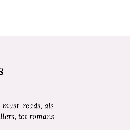
s
8 must-reads, als
llers, tot romans