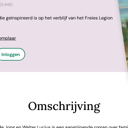
(6.1MB)
e geïnspireerd is op het verblijf van het Freies Legion
xemplaar
Inloggen
Omschrijving
e Jong en Walter Lucius is een aangrijpende roman over famili