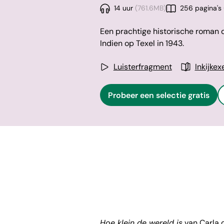
14 uur
(761.6MB)
256 pagina's
Een prachtige historische roman di
Indien op Texel in 1943.
Luisterfragment
Inkijke
Probeer een selectie gratis
Hoe klein de wereld is
van Carla d