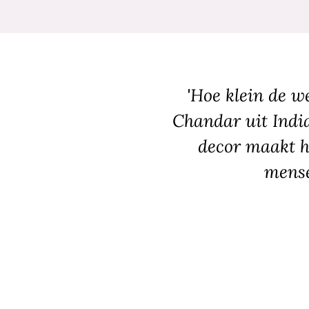
'Hoe klein de w
Chandar uit India
decor maakt he
mense