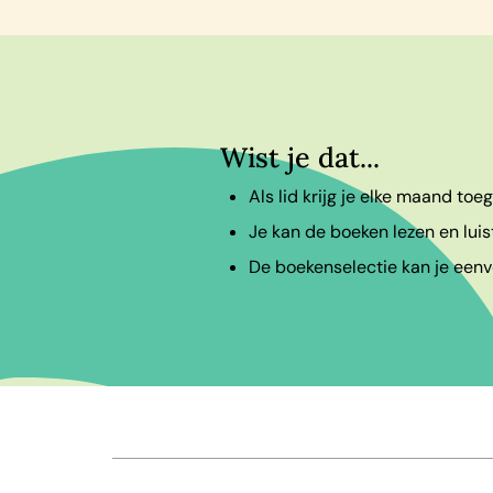
Wist je dat...
Als lid krijg je elke maand to
Je kan de boeken lezen en luis
De boekenselectie kan je eenvo