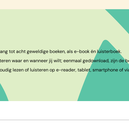
egang tot acht geweldige boeken, als e-book én luisterboek.
teren waar en wanneer jij wilt; eenmaal gedownload, zijn de bo
udig lezen of luisteren op e-reader, tablet, smartphone of vi