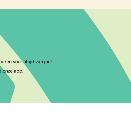
eken voor altijd van jou!
a onze app.