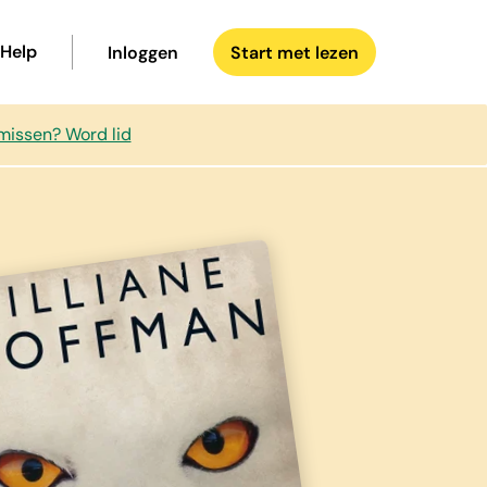
Help
Inloggen
Start met lezen
missen? Word lid