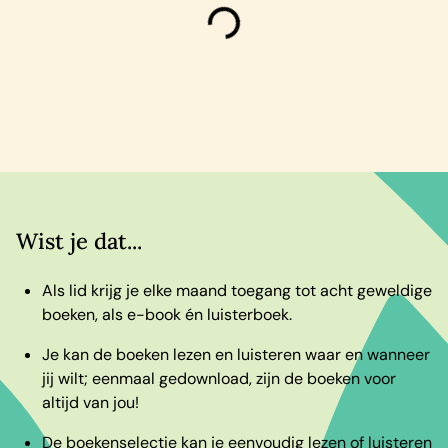
laden
Wist je dat...
Als lid krijg je elke maand toegang tot acht geweldige
boeken, als e-book én luisterboek.
Je kan de boeken lezen en luisteren waar en wanneer
jij wilt; eenmaal gedownload, zijn de boeken voor
altijd van jou!
De boekenselectie kan je eenvoudig lezen of luisteren