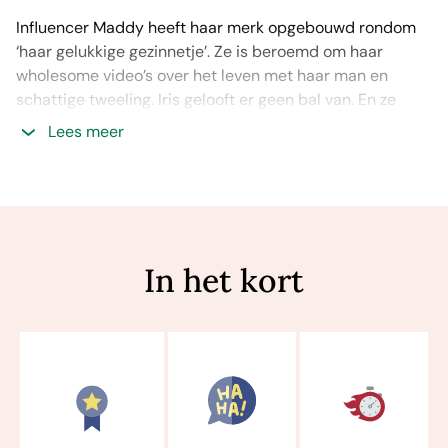
Influencer Maddy heeft haar merk opgebouwd rondom
‘haar gelukkige gezinnetje’. Ze is beroemd om haar
wholesome video’s over het leven met haar man en
schattige tweeling. Iris gelooft er geen bal van. En ze
gaat bewijzen dat het allemaal nep is...
Lees meer
In het kort