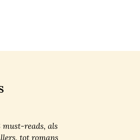
s
8 must-reads, als
llers, tot romans