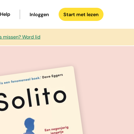
Help
Inloggen
Start met lezen
s missen? Word lid