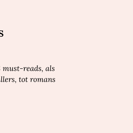
s
8 must-reads, als
llers, tot romans