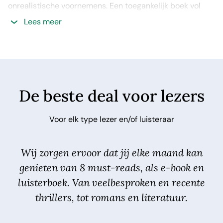
onrealistische voornemens. Een toegankelijk boek vol
relativering en wijsheid.
Lees meer
De beste deal voor lezers
Voor elk type lezer en/of luisteraar
Wij zorgen ervoor dat jij elke maand kan
genieten van 8 must-reads, als e-book en
luisterboek. Van veelbesproken en recente
thrillers, tot romans en literatuur.