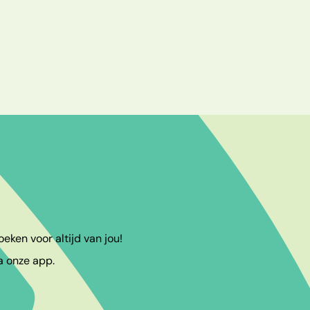
eken voor altijd van jou!
a onze app.