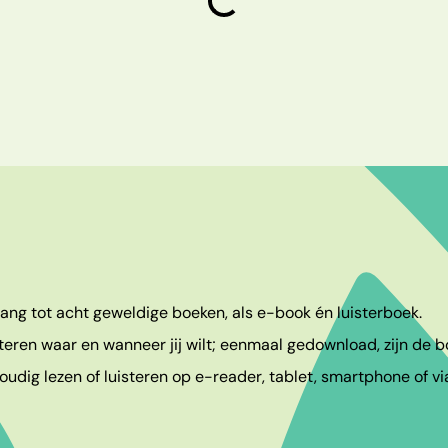
laden
egang tot acht geweldige boeken, als e-book én luisterboek.
teren waar en wanneer jij wilt; eenmaal gedownload, zijn de bo
udig lezen of luisteren op e-reader, tablet, smartphone of vi