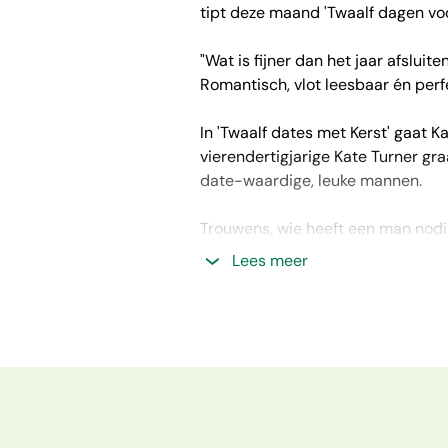
tipt deze maand 'Twaalf dagen voo
"Wat is fijner dan het jaar afsluit
Romantisch, vlot leesbaar én perfe
In 'Twaalf dates met Kerst' gaat K
vierendertigjarige Kate Turner gr
date-waardige, leuke mannen.
Trouwens, wie heeft een man nodig 
bakker voor het café van haar jeu
Lees meer
datingbureau. Daar beloven ze een
Mocht je nog niet in de kerstsfeer 
meenemen naar het dorpje Blexford