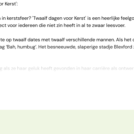
r Kerst':
en in kerstsfeer? 'Twaalf dagen voor Kerst' is een heerlijke fee
ct voor iedereen die niet zin heeft in al te zwaar leesvoer.
ate op twaalf dates met twaalf verschillende mannen. Als het 
aag ‘Bah, humbug’. Het besneeuwde, slaperige stadje Blexford 
als ze haar geluk heeft gevonden in haar carrière als ontwerpe
gdvriend Matt? Maar dan schrijft haar goedbedoelende beste 
zame singles te helpen om liefde te vinden voor de kerstvaka
zijn, ben je dat wel na het lezen of luisteren van 'Twaalf dagen 
, waar liefde in de lucht hangt!"