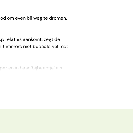
lgood om even bij weg te dromen.
op relaties aankomt, zegt de
zit immers niet bepaald vol met
r en in haar ‘bijbaantje’ als
vriendin Laura haar in voor een
ntie begint…
voor kerst'. Laat je dus