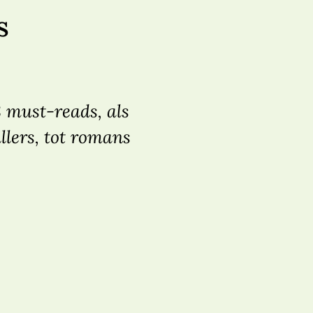
s
8 must-reads, als
llers, tot romans