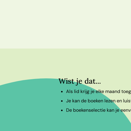
Wist je dat...
Als lid krijg je elke maand to
Je kan de boeken lezen en luis
De boekenselectie kan je eenvo