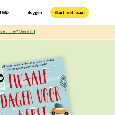
Help
Inloggen
Start met lezen
s missen? Word lid