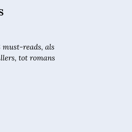
s
8 must-reads, als
llers, tot romans