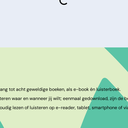
laden
egang tot acht geweldige boeken, als e-book én luisterboek.
teren waar en wanneer jij wilt; eenmaal gedownload, zijn de bo
udig lezen of luisteren op e-reader, tablet, smartphone of vi