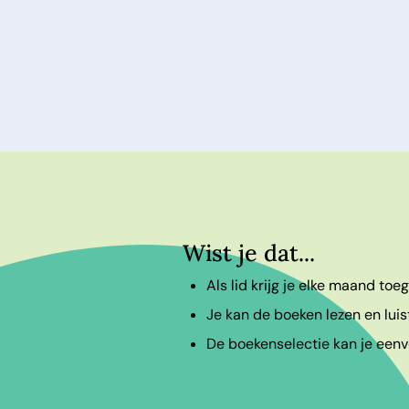
Wist je dat...
Als lid krijg je elke maand to
Je kan de boeken lezen en luis
De boekenselectie kan je eenvo