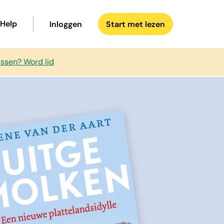
Help
Inloggen
Start met lezen
issen? Word lid