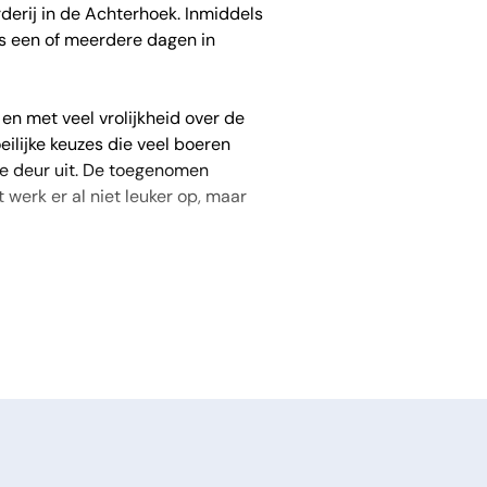
erij in de Achterhoek. Inmiddels
jks een of meerdere dagen in
 en met veel vrolijkheid over de
eilijke keuzes die veel boeren
e deur uit. De toegenomen
 werk er al niet leuker op, maar
toppen met het melkveebedrijf dat
dsel eigenlijk niet veel te
zijn uitgemolken?
nd. Daarnaast krijg je inzichten
istische verhaal waar ze je een
ven in Amsterdam. ‘Uitgemolken’ zal