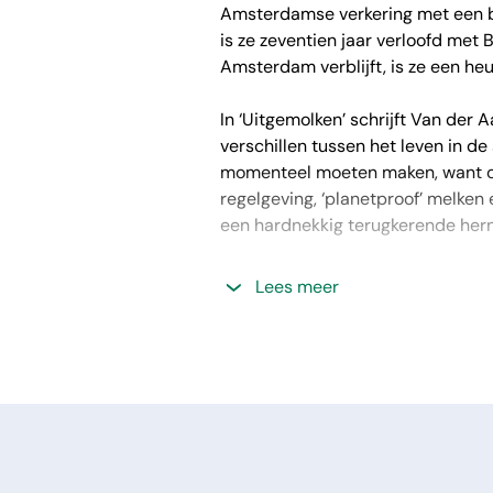
Amsterdamse verkering met een bo
is ze zeventien jaar verloofd met B
Amsterdam verblijft, is ze een h
In ‘Uitgemolken’ schrijft Van der A
verschillen tussen het leven in de
momenteel moeten maken, want onl
regelgeving, ‘planetproof’ melken 
een hardnekkig terugkerende herni
Invoelend en met humor laat Irene
Lees meer
al generaties in de familie van Boe
goedkoop? En is de reden waarom d
Irene van der Aard geeft op een s
in de huidige problemen van de boe
kijkje geeft in het boerenleven in
je gegarandeerd met een glimlach