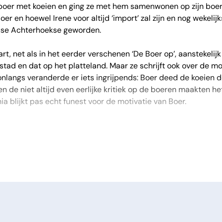
er met koeien en ging ze met hem samenwonen op zijn boerd
oer en hoewel Irene voor altijd ‘import’ zal zijn en nog wekeli
euse Achterhoekse geworden.
art, net als in het eerder verschenen ‘De Boer op’, aanstekelijk
 stad en dat op het platteland. Maar ze schrijft ook over de mo
angs veranderde er iets ingrijpends: Boer deed de koeien d
en de niet altijd even eerlijke kritiek op de boeren maakten het
a blijkt pas echt funest voor de motivatie van Boer.
 van der Aart in ‘Uitgemolken’ zien wat het betekent om te s
r zit. Ook werpt ze een aantal belangrijke vragen op: is ons voe
e boeren een voor een afhaken niet dat ze eigenlijk te lang 
peelse manier het contrast weer tussen de stad en het plattela
ren. Met haar vlotte schrijfstijl neemt ze je mee in dit humor
 de Achterhoek, wat er erg anders uitziet dan haar eerdere le
 lezen!