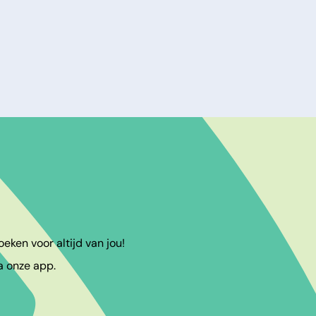
eken voor altijd van jou!
a onze app.