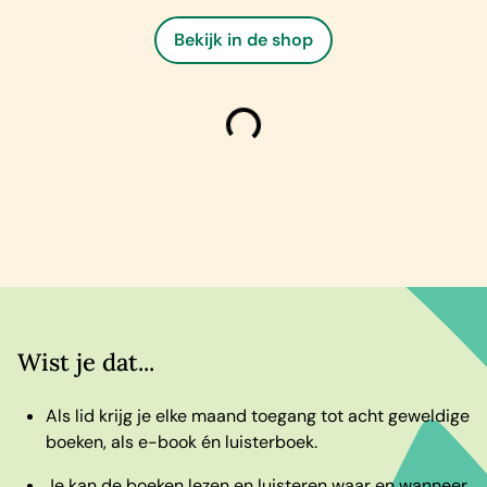
Bekijk in de shop
laden
Wist je dat...
Als lid krijg je elke maand toegang tot acht geweldige
boeken, als e-book én luisterboek.
Je kan de boeken lezen en luisteren waar en wanneer