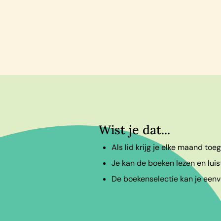
Wist je dat...
Als lid krijg je elke maand to
Je kan de boeken lezen en luis
De boekenselectie kan je eenvo