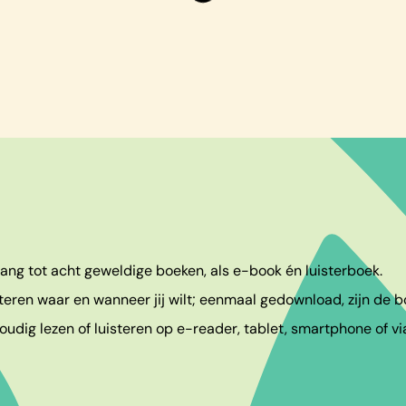
egang tot acht geweldige boeken, als e-book én luisterboek.
teren waar en wanneer jij wilt; eenmaal gedownload, zijn de bo
udig lezen of luisteren op e-reader, tablet, smartphone of vi