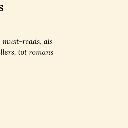
s
8 must-reads, als
llers, tot romans