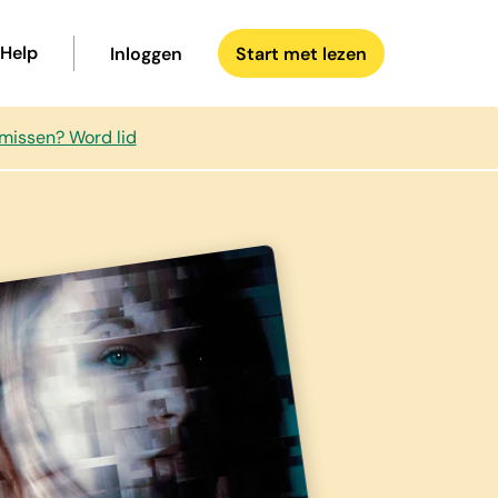
Help
Inloggen
Start met lezen
 missen? Word lid