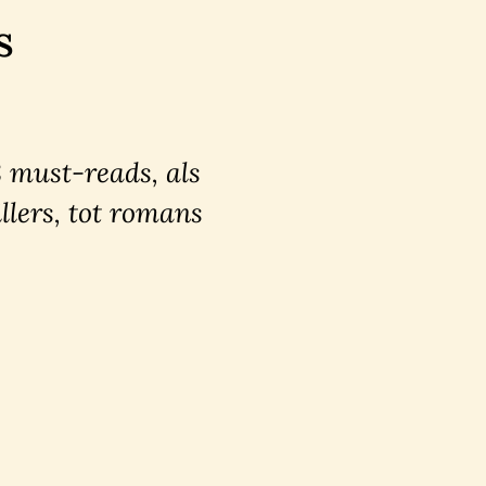
s
8 must-reads, als
llers, tot romans