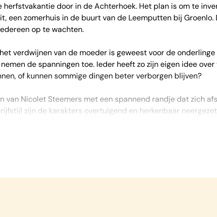
 herfstvakantie door in de Achterhoek. Het plan is om te inv
t, een zomerhuis in de buurt van de Leemputten bij Groenlo. D
 iedereen op te wachten.
t het verdwijnen van de moeder is geweest voor de onderlinge
emen de spanningen toe. Ieder heeft zo zijn eigen idee over w
ennen, of kunnen sommige dingen beter verborgen blijven?
man van Nicolet Steemers met een spannend randje dat zich af
fstijl zijn de karakters overtuigend en herkenbaar neergezet. 
zin is meeslepend om te lezen en de uiteindelijke ontknoping 
n, want dit boek is heel moeilijk weg te leggen!