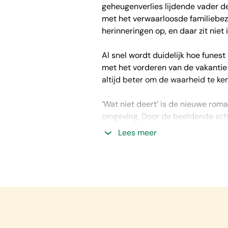
geheugenverlies lijdende vader de
met het verwaarloosde familiebezi
herinneringen op, en daar zit niet
Al snel wordt duidelijk hoe funes
met het vorderen van de vakantie n
altijd beter om de waarheid te k
‘Wat niet deert’ is de nieuwe ro
omgeving. Door de beeldende schrij
erbij te zijn. De impact op het ge
Lees meer
maar vast voor op slapeloze nachte