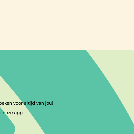
eken voor altijd van jou!
a onze app.