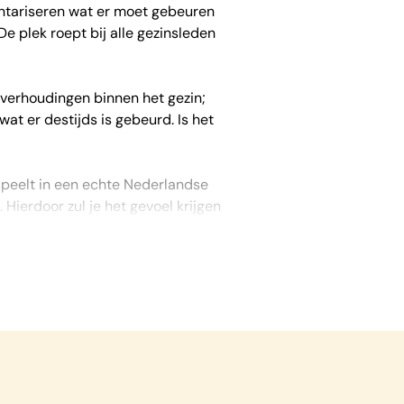
entariseren wat er moet gebeuren
e plek roept bij alle gezinsleden
 verhoudingen binnen het gezin;
at er destijds is gebeurd. Is het
speelt in een echte Nederlandse
Hierdoor zul je het gevoel krijgen
is buitengewoon goed. Bereid je