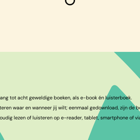
egang tot acht geweldige boeken, als e-book én luisterboek.
teren waar en wanneer jij wilt; eenmaal gedownload, zijn de bo
udig lezen of luisteren op e-reader, tablet, smartphone of vi