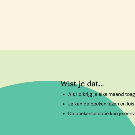
Wist je dat...
Als lid krijg je elke maand to
Je kan de boeken lezen en luis
De boekenselectie kan je eenvo