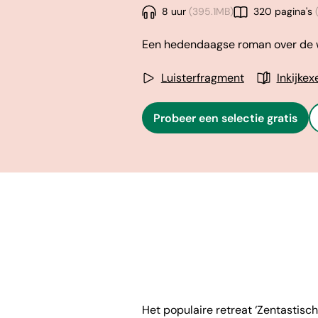
8 uur
(395.1MB)
320 pagina's
(
Een hedendaagse roman over de we
Luisterfragment
Inkijke
Probeer een selectie gratis
Het populaire retreat ‘Zentastisch’