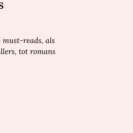
s
8 must-reads, als
llers, tot romans