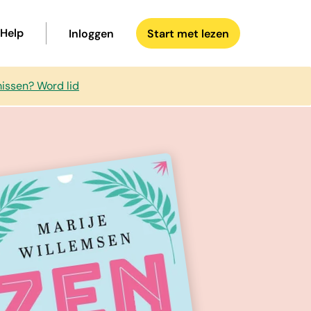
Help
Inloggen
Start met lezen
missen? Word lid