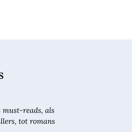
s
8 must-reads, als
llers, tot romans