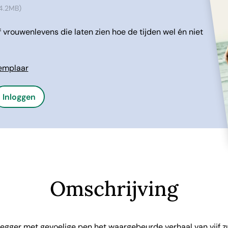
4.2MB)
 vrouwenlevens die laten zien hoe de tijden wel én niet
xemplaar
Inloggen
Omschrijving
s Hegger met gevoelige pen het waargebeurde verhaal van vijf 