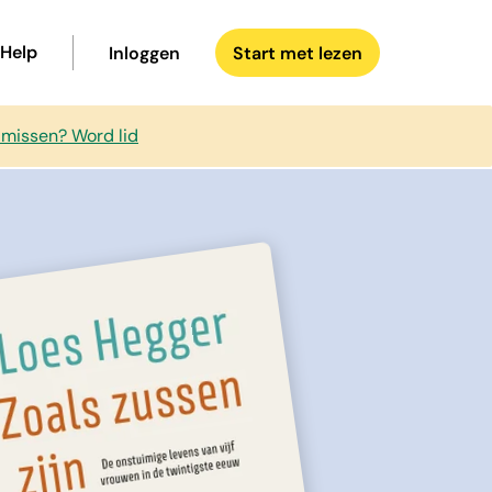
Help
Inloggen
Start met lezen
 missen? Word lid