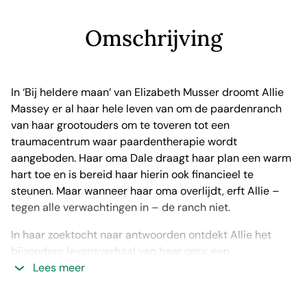
Omschrijving
In ‘Bij heldere maan’ van Elizabeth Musser droomt Allie
Massey er al haar hele leven van om de paardenranch
van haar grootouders om te toveren tot een
traumacentrum waar paardentherapie wordt
aangeboden. Haar oma Dale draagt haar plan een warm
hart toe en is bereid haar hierin ook financieel te
steunen. Maar wanneer haar oma overlijdt, erft Allie –
tegen alle verwachtingen in – de ranch niet.
In haar zoektocht naar antwoorden ontdekt Allie het
bijzondere levensverhaal van haar oma: een
geschiedenis die voert van de Grote Depressie tot de
Lees meer
Tweede Wereldoorlog, een verhaal over onderzeeërs,
moedige kustwachten en een noodlottige nacht die het