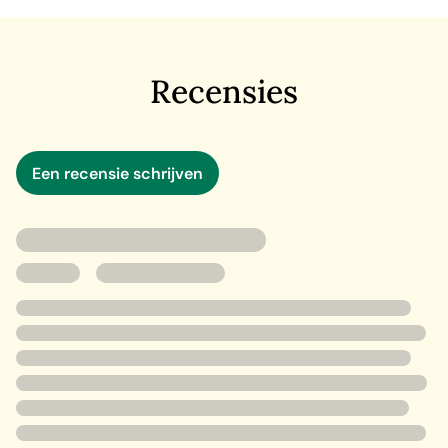
leven van haar grootmoeder voorgoed veranderde. Hoe
meer Allie leert over het leven van haar oma, hoe meer
ze beseft dat er wellicht ook nog hoop is om haar eigen
Recensies
droom uit te laten komen.
Een recensie schrijven