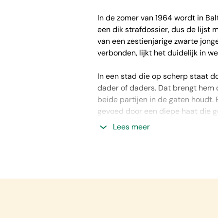
In de zomer van 1964 wordt in Ba
een dik strafdossier, dus de lijst
van een zestienjarige zwarte jon
verbonden, lijkt het duidelijk in 
In een stad die op scherp staat 
dader of daders. Dat brengt hem o
beide partijen in de gaten houdt.
gevoed door een diepe haat die g
Lees meer
Daden van geweld
is spannende
Over
Dodelijke gelijkenis
:
‘Vlot geschreven en de ontknopin