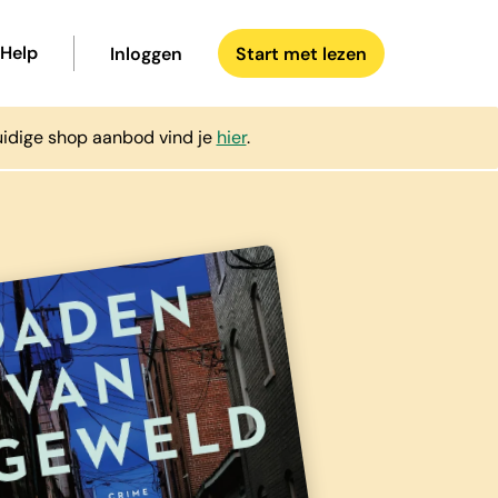
Help
Inloggen
Start met lezen
uidige shop aanbod vind je
hier
.