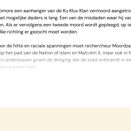
ltimore een aanhanger van de Ku Klux Klan vermoord aangetro
 met mogelijke daders is lang. Een van de misdaden waar hij v
gen. Als er vervolgens een tweede moord wordt gepleegd, op 
welke richting er gezocht moet worden.
door de hitte en raciale spanningen moet rechercheur Moordz
p het pad van de Nation of Islam en Malcolm X, maar ook in h
 En ondertussen groeit de dreiging dat de stad ontbrandt in e
een grenzen kent.
fact fiction
in de stad van
The Wire
en
We Own This City.
g is ingenieus.’ –
NRC Handelsblad