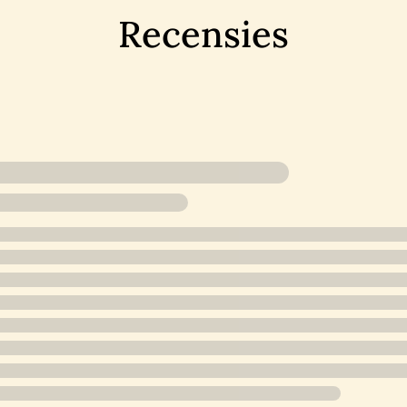
n beschrijving van de tijdgeest.’ – ****
VN Detective & Thril
Recensies