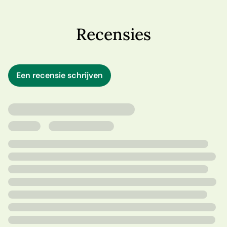
veranderd: dromen zijn gesneuveld, liefdes verloren en
geheimen opgeborgen. Terwijl oude emoties en lang
verborgen waarheden naar boven komen, vraagt Belle
Recensies
zich af of het verleden hen kan verenigen of juist verder
uit elkaar zal drijven.
Kan deze zomer hen een nieuwe kans geven - op
Een recensie schrijven
vriendschap, liefde en een toekomst vol hoop?
Lof voor Kate Frost:
'Als je op zoek bent naar een perfecte dosis zomerse
zonneschijn, is dit het boek voor jou!' - Sarah Bennett
'Een prachtig verhaal over levenskeuzes en verdergaan.
Moet gelezen worden bij een zwembad met een glas
prosecco in de hand.' - T.A. Williams