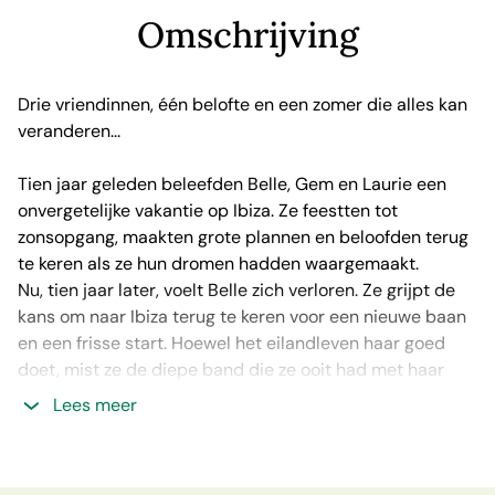
Omschrijving
Drie vriendinnen, één belofte en een zomer die alles kan
veranderen...
Tien jaar geleden beleefden Belle, Gem en Laurie een
onvergetelijke vakantie op Ibiza. Ze feestten tot
zonsopgang, maakten grote plannen en beloofden terug
te keren als ze hun dromen hadden waargemaakt.
Nu, tien jaar later, voelt Belle zich verloren. Ze grijpt de
kans om naar Ibiza terug te keren voor een nieuwe baan
en een frisse start. Hoewel het eilandleven haar goed
doet, mist ze de diepe band die ze ooit had met haar
beste vriendinnen. Vastberaden om hun oude belofte
Lees meer
waar te maken, organiseert ze een reünie.
De eerste vreugde van weer samen zijn maakt al snel
plaats voor spanning. Tien jaar is lang, en veel is