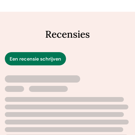
Het is tevens een boek over onze ouders, die ons niet
alleen leren hoe te leven, maar ook wat het betekent om
afscheid te nemen.
Recensies
‘Een essentiële toevoeging aan de selecte canon van
vader-zoonromans.’ – Financial Times
‘Altijd schertsend, nooit lineair en eindeloos
Een recensie schrijven
citeerbaar.’ – Guardian