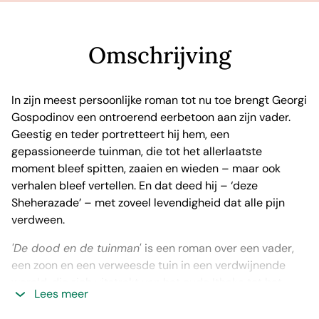
Omschrijving
In zijn meest persoonlijke roman tot nu toe brengt Georgi
Gospodinov een ontroerend eerbetoon aan zijn vader.
Geestig en teder portretteert hij hem, een
gepassioneerde tuinman, die tot het allerlaatste
moment bleef spitten, zaaien en wieden – maar ook
verhalen bleef vertellen. En dat deed hij – ‘deze
Sheherazade’ – met zoveel levendigheid dat alle pijn
verdween.
'De dood en de tuinman'
is een roman over een vader,
een zoon en een verweesde tuin in een verdwijnende
wereld, die zich uitstrekt van het oude Ithaka tot het
Lees meer
huidige Sofia, en die verdriet, de troost van verhalen en
de komst van de eerste lentetulpen met elkaar verbindt.