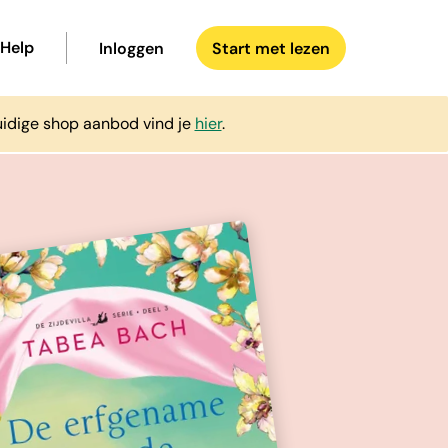
Help
Inloggen
Start met lezen
uidige shop aanbod vind je
hier
.