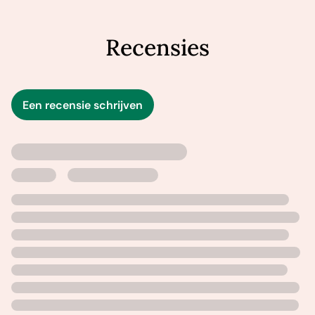
verhouden tot al deze mensen? Moeten oude wonden
wel opengereten worden?
De handlezer
is een roman
over de kwetsbaarheid van ouder worden in een land
Recensies
waar het als man van je verwacht wordt sterk te zijn.
Een recensie schrijven