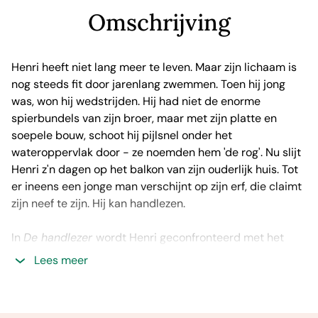
Omschrijving
Henri heeft niet lang meer te leven. Maar zijn lichaam is
nog steeds fit door jarenlang zwemmen. Toen hij jong
was, won hij wedstrijden. Hij had niet de enorme
spierbundels van zijn broer, maar met zijn platte en
soepele bouw, schoot hij pijlsnel onder het
wateroppervlak door - ze noemden hem 'de rog'. Nu slijt
Henri z'n dagen op het balkon van zijn ouderlijk huis. Tot
er ineens een jonge man verschijnt op zijn erf, die claimt
zijn neef te zijn. Hij kan handlezen.
In
De handlezer
wordt Henri geconfronteerd met het
verleden, terwijl zijn leven aan een zijden draadje hangt.
Lees meer
Vrouwen van wie hij ooit gehouden heeft, duiken op en
willen iets van hem. En ook zijn broer Humphrey klopt na
vijfendertig jaar weer bij hem aan. Hoe moet Henri zich