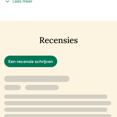
Lees meer
Op haar eerste dag wordt ze samen met haar partner
Erik Lindgren naar een plaats delict op Öland gestuurd
waar het lichaam van een vijftienjarige jongen is
aangetroffen. De jongen blijkt de zoon van haar
jeugdvriendin te zijn. De zaak trekt de aandacht van veel
Recensies
bewoners, die Hanna's terugkeer niet allemaal
waarderen, getuige de dreigende, anonieme telefoontjes
die ze krijgt. Wat is er precies aan de hand op het
Een recensie schrijven
eiland?
'We kunnen bijna niet wachten op het volgende boek in
de
Eilandmoorden
-reeks. Een schot in de roos.'
Norra
Skåne