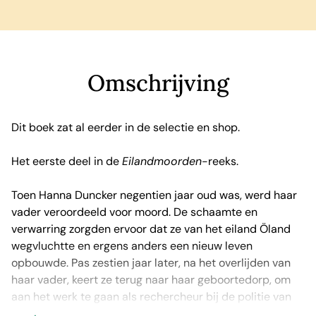
Omschrijving
Dit boek zat al eerder in de selectie en shop.
Het eerste deel in de
Eilandmoorden
-reeks.
Toen Hanna Duncker negentien jaar oud was, werd haar
vader veroordeeld voor moord. De schaamte en
verwarring zorgden ervoor dat ze van het eiland Öland
wegvluchtte en ergens anders een nieuw leven
opbouwde. Pas zestien jaar later, na het overlijden van
haar vader, keert ze terug naar haar geboortedorp, om
aan het werk te gaan als rechercheur bij de politie van
Kalmar, aan de andere kant van de zeestraat.