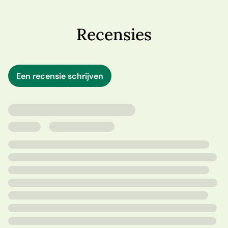
in een bejaardengemeenschap terecht is gekomen – en
dat haar cast óók uit bejaarden bestaat.
Recensies
Langzaam maar zeker krijgt de theaterproductie vorm,
en begint Rosie de charme van een rustiger leven in te
zien. Is de realiteit misschien wel beter dan ze ooit had
Een recensie schrijven
kunnen dromen?