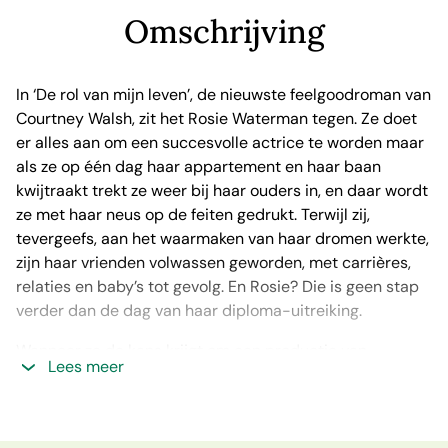
Omschrijving
In ‘De rol van mijn leven’, de nieuwste feelgoodroman van
Courtney Walsh, zit het Rosie Waterman tegen. Ze doet
er alles aan om een succesvolle actrice te worden maar
als ze op één dag haar appartement en haar baan
kwijtraakt trekt ze weer bij haar ouders in, en daar wordt
ze met haar neus op de feiten gedrukt. Terwijl zij,
tevergeefs, aan het waarmaken van haar dromen werkte,
zijn haar vrienden volwassen geworden, met carrières,
relaties en baby’s tot gevolg. En Rosie? Die is geen stap
verder dan de dag van haar diploma-uitreiking.
Wanneer ze de kans krijgt om een productie van
Lees meer
Assepoester te regisseren grijpt ze die dan ook met
beide handen aan. Al heeft ze nauwelijks ervaring als
regisseur. Eenmaal aangekomen in Door County,
Wisconsin, komt ze er tot haar grote schrik achter dat ze