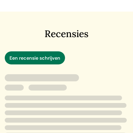
trouwdag alleen, treurend om haar overspelige man. Als
ze een oud apothekersflesje in de Theems vindt, wordt
haar nieuwsgierigheid gewekt. Ze vermoedt dat het
flesje een link heeft met de onopgeloste
apothekersmoorden die tweehonderd jaar geleden
Recensies
plaatsvonden. Maar als ze op onderzoek uitgaat, heeft
dat gevolgen voor het heden en het verleden...
Een recensie schrijven
‘Een echte pageturner, waarmee je je even in Londen
waant. Een mustread!’
Chicklit
‘Sarah Penner verweeft op ingenieuze wijze het verhaal
van drie heldinnen, verdeeld over twee tijdlijnen. Een
gedurfd en geslaagd debuut!’ Kate Quinn, auteur van
Het
Alice-netwerk
en
De jaagster
'Sarah Penner heeft een verhaal geschreven waarin de
kracht van vrouwen prachtig belicht wordt.'
Publishers
Weekly