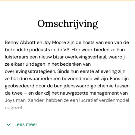
Omschrijving
Benny Abbott en Joy Moore zijn de hosts van een van de
bekendste podcasts in de VS. Elke week bieden ze hun
luisteraars een nieuw bizar overlevingsverhaal, waarbij
ze elkaar uitdagen in het bedenken van
overlevingsstrategieën. Sinds hun eerste aflevering zijn
ze hét duo waar iedereen bevriend mee wil zijn. Fans zijn
geobsedeerd door de benijdenswaardige chemie tussen
de twee – en dankzij het nauwgezette management van
Joys man, Xander, hebben ze een lucratief verdienmodel
opgezet.
Maar op een dag zijn Joy en Xander spoorloos
Lees meer
verdwenen. Het enige aanknopingspunt is de eerste
opzet van Joys memoires, en Benny wordt door de