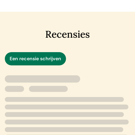
politie al snel gezien als hoofdverdachte. Als hij Joy en
Xander op tijd wil vinden en zijn naam wil zuiveren, moet
hij het lastigste overlevingsverhaal tot nu toe oplossen.
Recensies
In de pers
‘Sprankelend geschreven en vertaald, dit thrillerdebuut.’
****
VN Detective & Thrillergids 2026
Een recensie schrijven
'Bloedstollende thriller.'
ZIN Magazine
‘‘Nederlandse’ Amerikaan debuteert met thriller die je
vingertoppen doet gloeien van het page-turnen.’
AmericA Magazine
‘Een mix van thriller, subtiele romantiek en mysterie. Het
plot is een intrigerende puzzel.’
de Boekenkrant
‘Crum toont met
Dit verhaal kan je leven redden
het
vermogen te hebben om humor en diepgang te