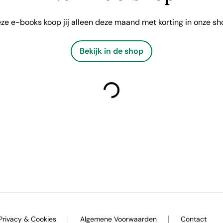
ze e-books koop jij alleen deze maand met korting in onze sh
Bekijk in de shop
laden
Privacy & Cookies
Algemene Voorwaarden
Contact