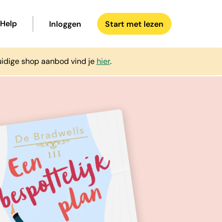
Help
Inloggen
Start met lezen
uidige shop aanbod vind je
hier
.