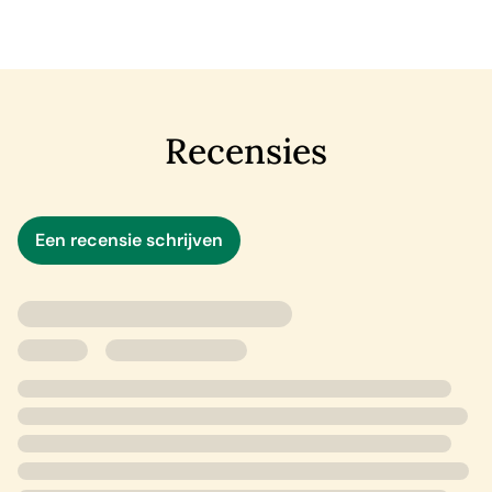
Tegelijkertijd maakt een psychopathische
seriemoordenaar slachtoffers onder de zwervers van
Stockholm. De politie tast compleet in het duister, en de
Recensies
enige persoon die de moorden kan stoppen, moet er
alles aan doen om ondergedoken te blijven. Iemand is
eropuit om rechercheur Emma Sköld koste wat kost te
vermoorden. En dat maakt het oplossen van deze zaak
Een recensie schrijven
niet makkelijk...