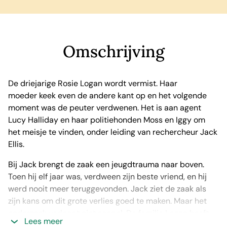
Omschrijving
De driejarige Rosie Logan wordt vermist. Haar
moeder keek even de andere kant op en het volgende
moment was de peuter verdwenen. Het is aan agent
Lucy Halliday en haar politiehonden Moss en Iggy om
het meisje te vinden, onder leiding van rechercheur Jack
Ellis.
Bij Jack brengt de zaak een jeugdtrauma naar boven.
Toen hij elf jaar was, verdween zijn beste vriend, en hij
werd nooit meer teruggevonden. Jack ziet de zaak als
zijn kans om dit grote verlies goed te maken. Maar het
onderzoek verloopt niet soepel. De familie Logan heeft
Lees meer
geheimen die ze niet wil prijsgeven. Elke keer dat Lucy en