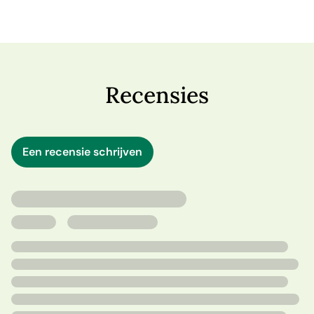
hebben ze maar net overleefd… Al snel botsen oude
conflicten met nieuwe uitdagingen. Maar met de hulp
van een nest puppy's, oude en nieuwe vrienden en de
gezamenlijke renovatie van een vissershuisje vinden
moeder en dochter niet alleen elkaar weer terug, maar
Recensies
vinden ze ook nieuwe kracht en een tweede kans op
liefde.
Een recensie schrijven