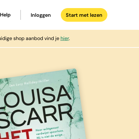
Help
Inloggen
Start met lezen
uidige shop aanbod vind je
hier
.