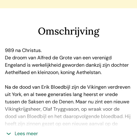
Omschrijving
989 na Christus.
De droom van Alfred de Grote van een verenigd
Engeland is werkelijkheid geworden dankzij zijn dochter
Aethelfaed en kleinzoon, koning Aethelstan.
Na de dood van Erik Bloedbijl zijn de Vikingen verdreven
uit York, en al twee generaties lang heerst er vrede
tussen de Saksen en de Denen. Maar nu zint een nieuwe
Vikingkrijgsheer, Olaf Tryggvason, op wraak voor de
dood van Bloedbijl en het daaropvolgende bloedbad. Hij
heeft zijn zinnen gezet op een nieuwe aanval op de
Engelse kust. Samen met Skarde Wartooth vaart hij uit
Lees meer