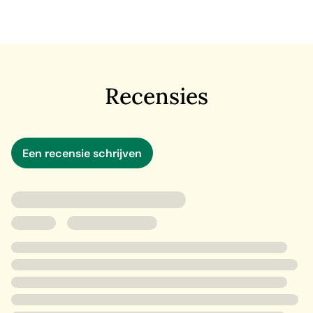
naar Saksisch land, op weg naar glorie, verovering en
vergelding.
Beornoth, een geharde en meedogenloze Saksische
thegn, wordt ten strijde geroepen om zijn volk te
beschermen tegen de nietsontziende Noorse indringers.
Gedreven door een persoonlijke missie sluit hij zich aan
Recensies
bij het leger van Byrthnoth, heer van de oostelijke
Saksen, in een wanhopige strijd tegen de bloeddorstige
Vikingen.
Een recensie schrijven
Beornoth moet zijn strijd met zichzelf overwinnen, brute
aanvallen overleven en vrede sluiten met zijn tragische
verleden.
Voor de fans van Bernard Cornwell, Simon Scarrow, Conn
Iggulden en David Gemmell: een episch Saksisch
avontuur vol veldslagen, Vikingen en heroïek.